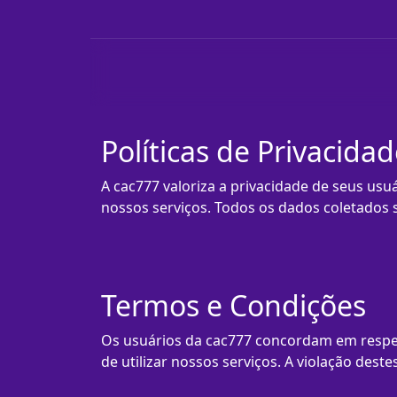
Políticas de Privacida
A cac777 valoriza a privacidade de seus us
nossos serviços. Todos os dados coletados s
Termos e Condições
Os usuários da cac777 concordam em respeit
de utilizar nossos serviços. A violação des