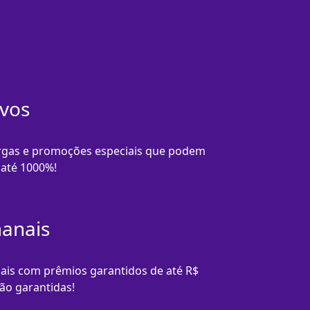
ivos
argas e promoções especiais que podem
 até 1000%!
manais
nais com prêmios garantidos de até R$
ão garantidas!