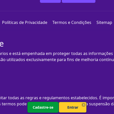
Políticas de Privacidade
Termos e Condições
Sitemap
de
uários e está empenhada em proteger todas as informações
ão utilizados exclusivamente para fins de melhoria contín
ar todas as regras e regulamentos estabelecidos. É impor
tes termos pode resultar em penalizações ou na suspensão d
X
Cadastre-se
Entrar