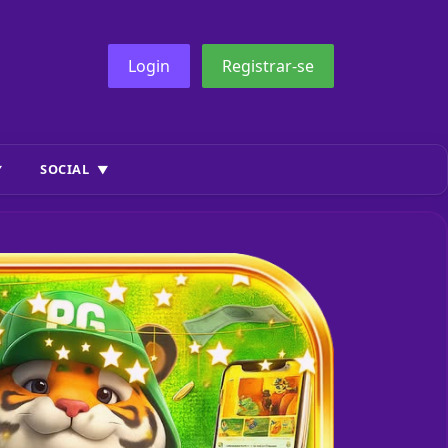
Login
Registrar-se
SOCIAL