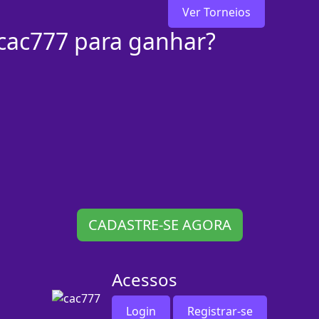
Ver Torneios
 cac777 para ganhar?
CADASTRE-SE AGORA
Acessos
Login
Registrar-se