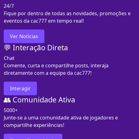
24/7
Fique por dentro de todas as novidades, promoções e
eventos da cac777 em tempo real!
Ver Notícias
💬 Interação Direta
Chat
Comente, curta e compartilhe posts, interaja
diretamente com a equipe da cac777!
Interagir
👥 Comunidade Ativa
5000+
Junte-se a uma comunidade ativa de jogadores e
compartilhe experiências!