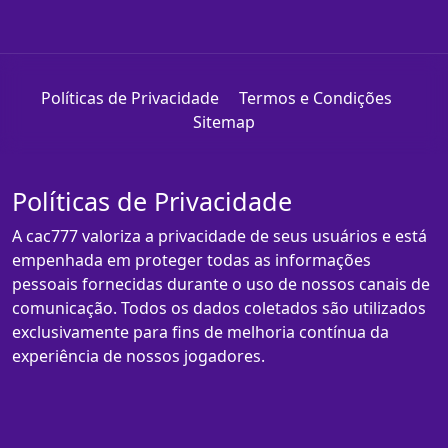
Políticas de Privacidade
Termos e Condições
Sitemap
Políticas de Privacidade
A cac777 valoriza a privacidade de seus usuários e está
empenhada em proteger todas as informações
pessoais fornecidas durante o uso de nossos canais de
comunicação. Todos os dados coletados são utilizados
exclusivamente para fins de melhoria contínua da
experiência de nossos jogadores.