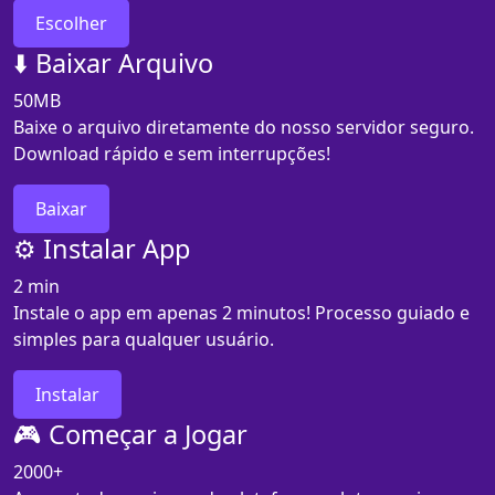
Escolher
⬇️ Baixar Arquivo
50MB
Baixe o arquivo diretamente do nosso servidor seguro.
Download rápido e sem interrupções!
Baixar
⚙️ Instalar App
2 min
Instale o app em apenas 2 minutos! Processo guiado e
simples para qualquer usuário.
Instalar
🎮 Começar a Jogar
2000+