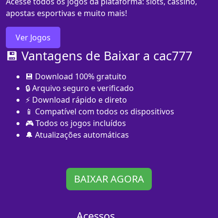
Acesse todos os jogos da plataforma: slots, cassino,
apostas esportivas e muito mais!
Ver Jogos
💾 Vantagens de Baixar a cac777
💾 Download 100% gratuito
🔒 Arquivo seguro e verificado
⚡ Download rápido e direto
📱 Compatível com todos os dispositivos
🎮 Todos os jogos incluídos
🔔 Atualizações automáticas
BAIXAR AGORA
Acessos