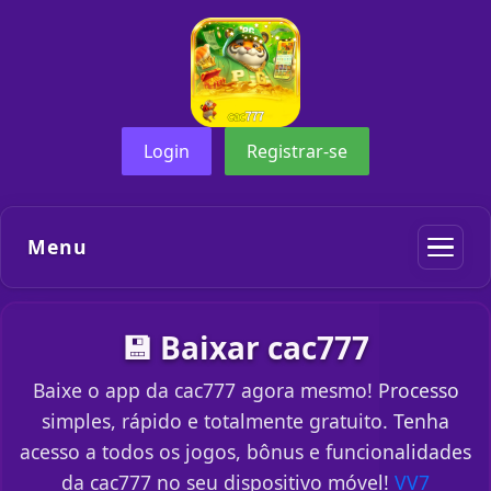
Login
Registrar-se
Menu
💾 Baixar cac777
Baixe o app da cac777 agora mesmo! Processo
simples, rápido e totalmente gratuito. Tenha
acesso a todos os jogos, bônus e funcionalidades
da cac777 no seu dispositivo móvel!
VV7