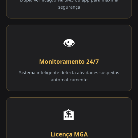
segurança
👁️
Monitoramento 24/7
Sistema inteligente detecta atividades suspeitas
automaticamente
🏦
Licença MGA