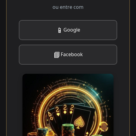
ou entre com
📱
Google
📘
Facebook