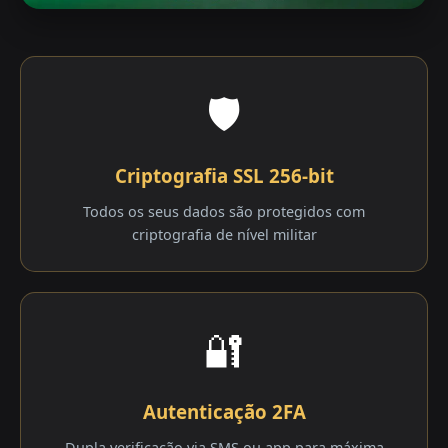
🛡️
Criptografia SSL 256-bit
Todos os seus dados são protegidos com
criptografia de nível militar
🔐
Autenticação 2FA
Dupla verificação via SMS ou app para máxima