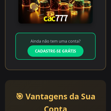
Ainda não tem uma conta?
CADASTRE-SE GRÁTIS
🎯 Vantagens da Sua
Conta