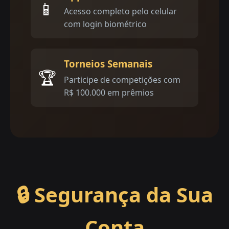
📱
Acesso completo pelo celular
com login biométrico
Torneios Semanais
🏆
Participe de competições com
R$ 100.000 em prêmios
🔒 Segurança da Sua
Conta