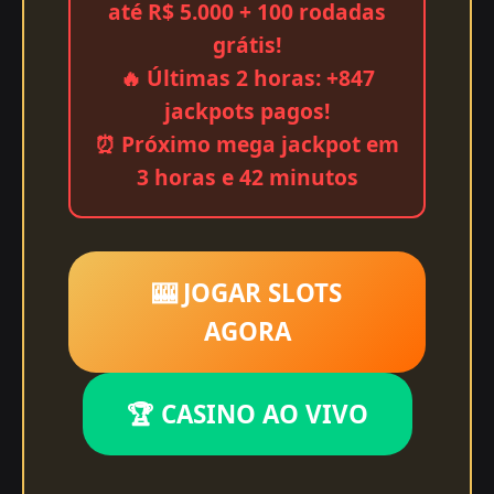
até R$ 5.000 + 100 rodadas
grátis!
🔥 Últimas 2 horas: +847
jackpots pagos!
⏰ Próximo mega jackpot em
3 horas e 42 minutos
🎰 JOGAR SLOTS
AGORA
🏆 CASINO AO VIVO