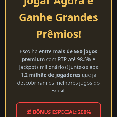
Jogar Agora e
Ganhe Grandes
Prêmios!
Escolha entre
mais de 580 jogos
premium
com RTP até 98.5% e
jackpots milionários! Junte-se aos
1.2 milhão de jogadores
que já
descobriram os melhores jogos do
Brasil.
🎁 BÔNUS ESPECIAL: 200%