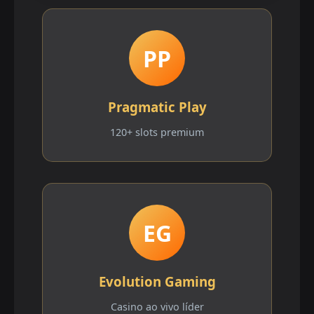
PP
Pragmatic Play
120+ slots premium
EG
Evolution Gaming
Casino ao vivo líder