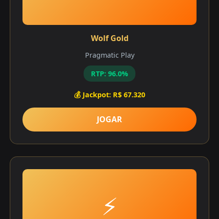
Wolf Gold
Pragmatic Play
RTP: 96.0%
💰 Jackpot: R$ 67.320
JOGAR
⚡