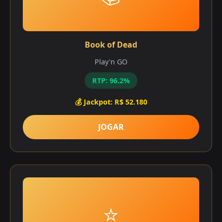
Book of Dead
Play'n GO
RTP: 96.2%
💰 Jackpot: R$ 52.180
JOGAR
⭐