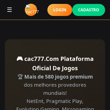
☰
LOGIN
CADASTRO
🎮 cac777.Com Plataforma
Oficial De Jogos
🏆
Mais de 580 jogos premium
dos melhores provedores
mundiais!
NetEnt, Pragmatic Play,
Evolution Gaming, Microgaming