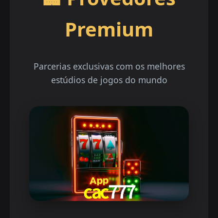
Premium
Parcerias exclusivas com os melhores
estúdios de jogos do mundo