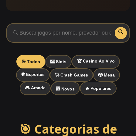
🔍
🏆 Casino Ao Vivo
🎯 Todos
🎰 Slots
⚽ Esportes
🚀 Crash Games
🎲 Mesa
🎮 Arcade
🔥 Populares
🆕 Novos
🎯 Categorias de