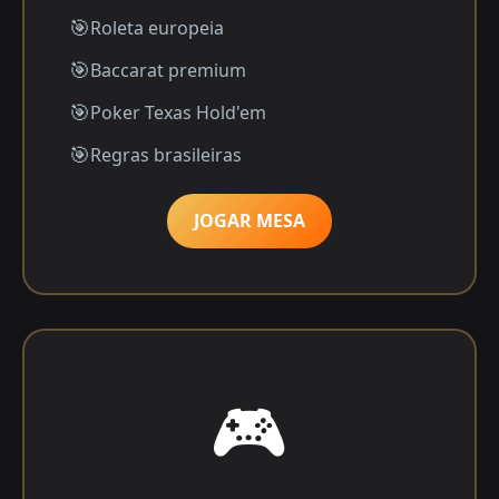
Roleta europeia
Baccarat premium
Poker Texas Hold'em
Regras brasileiras
JOGAR MESA
🎮