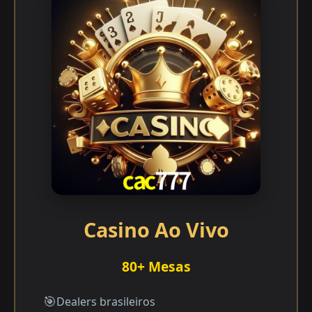
Casino Ao Vivo
80+ Mesas
Dealers brasileiros