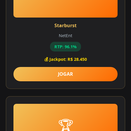
Starburst
NetEnt
RTP: 96.1%
💰 Jackpot: R$ 28.450
JOGAR
🏆