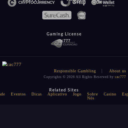
Gaming License
Responsible Gambling
About us
Copyrights © 2026 All Rights Reserved by
cac777
Related Sites
ade
Eventos
Dicas
Aplicativo
Jogo
Sobre
Casino
Esp
Nós