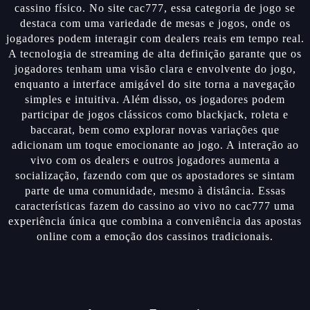
cassino físico. No site cac777, essa categoria de jogo se
destaca com uma variedade de mesas e jogos, onde os
jogadores podem interagir com dealers reais em tempo real.
A tecnologia de streaming de alta definição garante que os
jogadores tenham uma visão clara e envolvente do jogo,
enquanto a interface amigável do site torna a navegação
simples e intuitiva. Além disso, os jogadores podem
participar de jogos clássicos como blackjack, roleta e
baccarat, bem como explorar novas variações que
adicionam um toque emocionante ao jogo. A interação ao
vivo com os dealers e outros jogadores aumenta a
socialização, fazendo com que os apostadores se sintam
parte de uma comunidade, mesmo à distância. Essas
características fazem do cassino ao vivo no cac777 uma
experiência única que combina a conveniência das apostas
online com a emoção dos cassinos tradicionais.