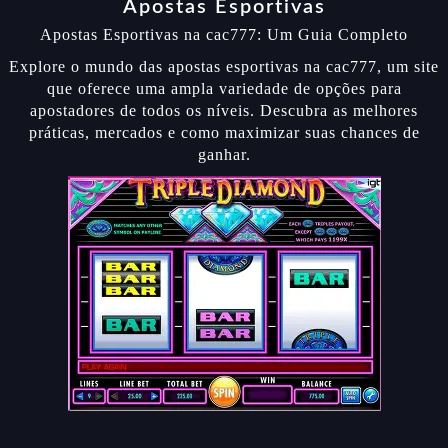
Apostas Esportivas
Apostas Esportivas na cac777: Um Guia Completo
Explore o mundo das apostas esportivas na cac777, um site
que oferece uma ampla variedade de opções para
apostadores de todos os níveis. Descubra as melhores
práticas, mercados e como maximizar suas chances de
ganhar.