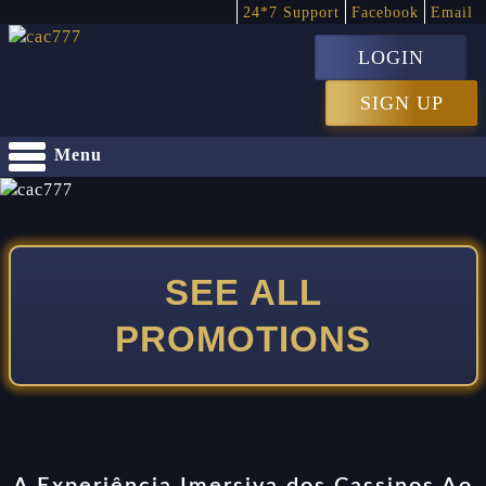
24*7 Support
Facebook
Email
LOGIN
SIGN UP
Menu
SEE ALL
PROMOTIONS