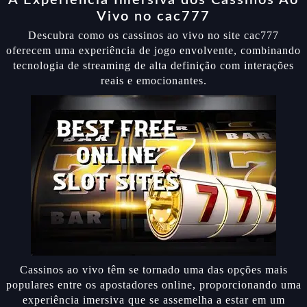
A Experiência Imersiva dos Cassinos Ao
Vivo no cac777
Descubra como os cassinos ao vivo no site cac777
oferecem uma experiência de jogo envolvente, combinando
tecnologia de streaming de alta definição com interações
reais e emocionantes.
Cassinos ao vivo têm se tornado uma das opções mais
populares entre os apostadores online, proporcionando uma
experiência imersiva que se assemelha a estar em um