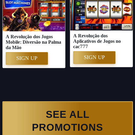
A Revolução dos
A Revolução dos Jogos
Aplicativos de Jogos no
Mobile: Diversão na Palma
cac777
da Mão
SIGN UP
SIGN UP
SEE ALL
PROMOTIONS