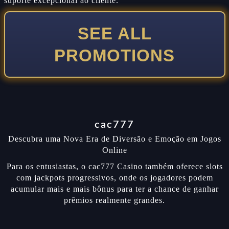
suporte excepcional ao cliente.
SEE ALL
PROMOTIONS
cac777
Descubra uma Nova Era de Diversão e Emoção em Jogos
Online
Para os entusiastas, o cac777 Casino também oferece slots
com jackpots progressivos, onde os jogadores podem
acumular mais e mais bônus para ter a chance de ganhar
prêmios realmente grandes.