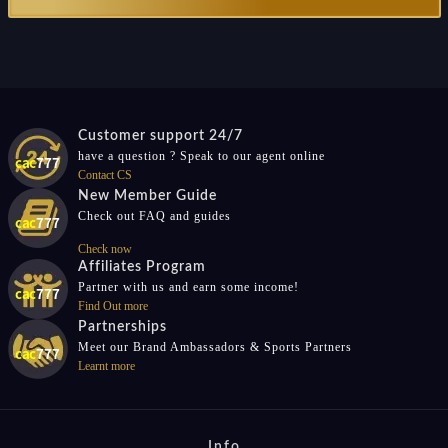
Customer support 24/7
have a question ? Speak to our agent online
Contact CS
New Member Guide
Check out FAQ and guides
Check now
Affiliates Program
Partner with us and earn some income!
Find Out more
Partnerships
Meet our Brand Ambassadors & Sports Partners
Learnt more
Info