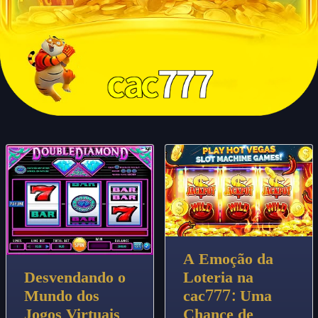
A Emoção da
Loteria na
Desvendando o
cac777: Uma
Mundo dos
Chance de
Jogos Virtuais