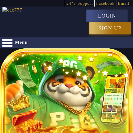
24*7 Support
Facebook
Email
LOGIN
SIGN UP
Menu