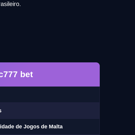
sileiro.
c777 bet
s
idade de Jogos de Malta