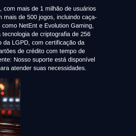
a, com mais de 1 milhão de usuários
m mais de 500 jogos, incluindo caça-
s como NetEnt e Evolution Gaming,
tecnologia de criptografia de 256
o da LGPD, com certificação da
artões de crédito com tempo de
ente: Nosso suporte está disponível
para atender suas necessidades.