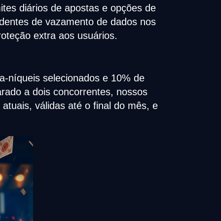
tes diários de apostas e opções de
cidentes de vazamento de dados nos
oteção extra aos usuários.
a-níqueis selecionados e 10% de
rado a dois concorrentes, nossos
tuais, válidas até o final do mês, e