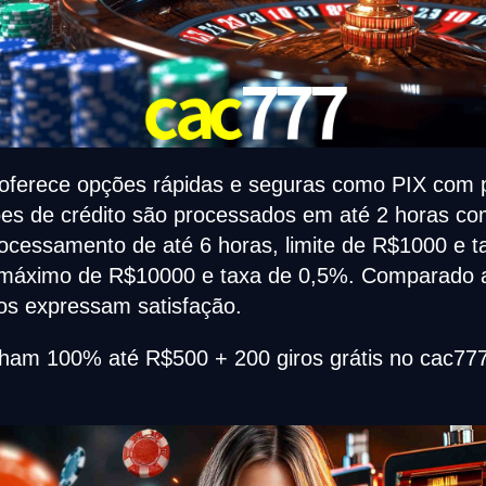
ferece opções rápidas e seguras como PIX com p
es de crédito são processados em até 2 horas co
ocessamento de até 6 horas, limite de R$1000 e 
te máximo de R$10000 e taxa de 0,5%. Comparado
os expressam satisfação.
ham 100% até R$500 + 200 giros grátis no cac777