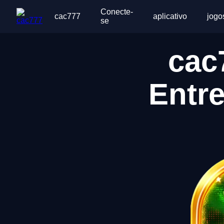
Conecte-
cac777
aplicativo
jogo
se
cac
Entr